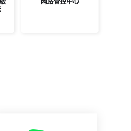
新版
网路管控中心
专业的网路监控与管理服务，
统
统
新版
网路管控中心