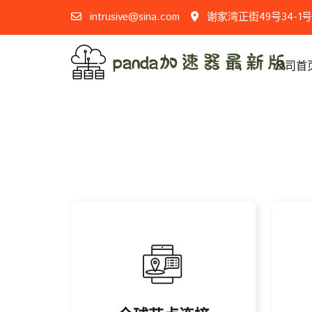
intrusive@sina.com
谢家湾正街49号34-1号
公司首
国际市场变化。
沟通协作，助力企业快速适应
安
保全球设备间顺畅互连，提升
析