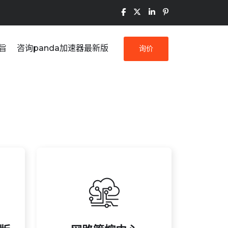
旨
咨询panda加速器最新版
询价
潜在风险。
风
提升运行效率与安全性，降低
理
帮助企业即时了解系统状态，
监